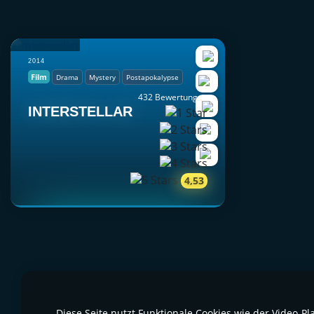
2014
Film
Drama
Mystery
Postapokalypse
432 Bewertungen
INTERSTELLAR
4,53
Diese Seite nutzt Funktionale Cookies wie der Video-P